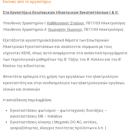
Εικόνες από το εργαστήριο
Στα Εργαστήρια Εσωτερικών Ηλεκτρικών Εγκαταστάσεων Ι & ΙΙ:
Υπεύθυνος Εργαστηρίου Ι:
Καββουσανός Σταύρος,
ΠΕ17/03 Ηλεκτρολόγος
Υπεύθυνος Εργαστηρίου ΙΙ:
Γεωργαλής Γεώργιος,
ΠΕ17/03 Ηλεκτρολόγος
Εξετάζονται εργαστηριακά βασικά θέματα των Εσωτερικών
Ηλεκτρικών Εγκαταστάσεων και αναλύονται σύμφωνα με τους
ισχύοντες ΚΕΗΕ, όπως αυτά αναφέρονται στα αναλυτικά προγράμματα
των τεχνολογικών μαθημάτων της Β΄ Τάξης του Α΄ Κύκλου και του Β΄
Κύκλου της ειδικότητας
Αποκτάται εμπειρία στη χρήση των εργαλείων του ηλεκτρολόγου
εγκαταστάτη και στην συνδεσμολογία των ηλεκτρολογικών οργάνων,
υλικών και συσκευών
Η εκπαίδευση περιλαμβάνει:
Εγκαταστάσεις φωτισμού – φωτοτεχνικές διατάξεις –
εγκαταστάσεις EIB – Instabus
Εγκαταστάσεις κίνησης ( Μηχανές DC-AC, αντλίες,
γκαραζόπορτες, έλεγχος ποιότητας προϊόντων κ.λ.π. )