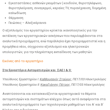
Εγκαταστάσεις ασθενών ρευμάτων ( κουδούνι, θυροτηλέφωνο,
θυροτηλεόραση, συναγερμοί, κεραίες TV, πυρανίχνευση, δομημένη
καλωδίωση
Θέρμανση
Γειώσεις – Αλεξικέραυνα
Ο εξοπλισμός του εργαστηρίου κρίνεται ικανοποιητικός για την
εκτέλεση των εργαστηριακών ασκήσεων που περιλαμβάνονται στα
αναλυτικά προγράμματα, ενώ παράλληλα έχει προγραμματιστεί και η
προμήθεια νέου, σύγχρονου εξοπλισμού και ηλεκτρονικών
υπολογιστών, για την πληρέστερη εκπαίδευση των μαθητών.
Εικόνες από το εργαστήριο
Στα Εργαστήρια Αυτοματισμών και ΣΑΕ Ι & ΙΙ:
Υπεύθυνος Εργαστηρίου Ι:
Καββουσανός Σταύρος,
ΠΕ17/03 Ηλεκτρολόγος
Υπεύθυνος Εργαστηρίου ΙΙ:
Κακαζιάννης Πέτρος,
ΠΕ17/03 Ηλεκτρολόγος
Αναπτύσσονται και κατασκευάζονται εργαστηριακά τα θέματα
αυτοματισμών και συστημάτων ελέγχου όπως αυτά αναφέρονται στα
αναλυτικά προγράμματα των τεχνολογικών μαθημάτων του Α΄ και Β΄
Κύκλου της ειδικότητας