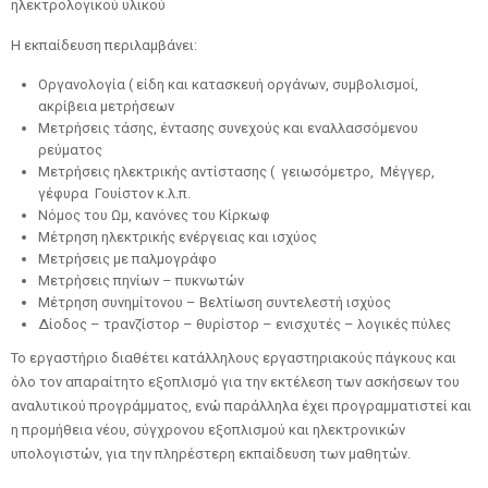
ηλεκτρολογικού υλικού
Η εκπαίδευση περιλαμβάνει:
Οργανολογία ( είδη και κατασκευή οργάνων, συμβολισμοί,
ακρίβεια μετρήσεων
Μετρήσεις τάσης, έντασης συνεχούς και εναλλασσόμενου
ρεύματος
Μετρήσεις ηλεκτρικής αντίστασης ( γειωσόμετρο, Μέγγερ,
γέφυρα Γουίστον κ.λ.π.
Νόμος του Ωμ, κανόνες του Κίρκωφ
Μέτρηση ηλεκτρικής ενέργειας και ισχύος
Μετρήσεις με παλμογράφο
Μετρήσεις πηνίων – πυκνωτών
Μέτρηση συνημίτονου – Βελτίωση συντελεστή ισχύος
Δίοδος – τρανζίστορ – θυρίστορ – ενισχυτές – λογικές πύλες
Το εργαστήριο διαθέτει κατάλληλους εργαστηριακούς πάγκους και
όλο τον απαραίτητο εξοπλισμό για την εκτέλεση των ασκήσεων του
αναλυτικού προγράμματος, ενώ παράλληλα έχει προγραμματιστεί και
η προμήθεια νέου, σύγχρονου εξοπλισμού και ηλεκτρονικών
υπολογιστών, για την πληρέστερη εκπαίδευση των μαθητών.