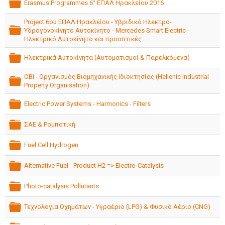
Erasmus Programmes 6° ΕΠΑΛ Ηρακλείου 2016
folder
Project 6ου ΕΠΑΛ Ηρακλείου - Υβριδικό Ηλεκτρο-
Υδρογονοκίνητο Αυτοκίνητο - Mercedes Smart Electric -
Ηλεκτρικό Αυτοκίνητο και προοπτικές
folder
Ηλεκτρικά Αυτοκίνητα (Αυτοματισμοί & Παρελκόμενα)
folder
ΟΒΙ - Οργανισμός Βιομηχανικής Ιδιοκτησίας (Hellenic Industrial
Property Organisation)
folder
Electric Power Systems - Harmonics - Filters
folder
ΣΑΕ & Ρομποτική
folder
Fuel Cell Hydrogen
folder
Alternative Fuel - Product H2 => Electro-Catalysis
folder
Photo-catalysis Pollutants
folder
Τεχνολογία Οχημάτων - Υγραέριο (LPG) & Φυσικό Αέριο (CNG)
folder