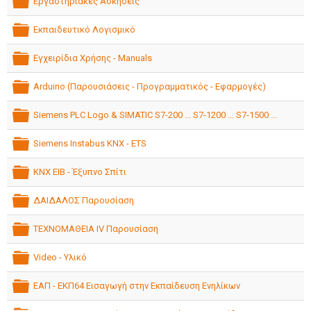
Εργαστηριακές Ασκήσεις
folder
Εκπαιδευτικό Λογισμικό
folder
Εγχειρίδια Χρήσης - Manuals
folder
Arduino (Παρουσιάσεις - Προγραμματικός - Εφαρμογές)
folder
Siemens PLC Logo & SIMATIC S7-200 ... S7-1200 ... S7-1500 ...
folder
Siemens Instabus KNX - ETS
folder
KNX EIB - Έξυπνο Σπίτι
folder
ΔΑΙΔΑΛΟΣ Παρουσίαση
folder
ΤΕΧΝΟΜΑΘΕΙΑ IV Παρουσίαση
folder
Video - Υλικό
folder
ΕΑΠ - ΕΚΠ64 Εισαγωγή στην Εκπαίδευση Ενηλίκων
folder