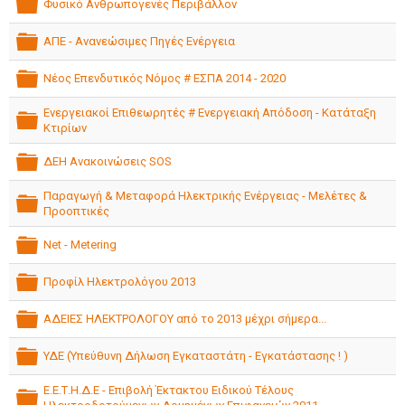
Φυσικό Ανθρωπογενές Περιβάλλον
folder
ΑΠΕ - Ανανεώσιμες Πηγές Ενέργεια
folder
Νέος Επενδυτικός Νόμος # ΕΣΠΑ 2014 - 2020
folder
Ενεργειακοί Επιθεωρητές # Ενεργειακή Απόδοση - Κατάταξη
Κτιρίων
folder
ΔΕΗ Ανακοινώσεις SOS
folder
Παραγωγή & Μεταφορά Ηλεκτρικής Ενέργειας - Μελέτες &
Προοπτικές
folder
Net - Metering
folder
Προφίλ Ηλεκτρολόγου 2013
folder
ΑΔΕΙΕΣ ΗΛΕΚΤΡΟΛΟΓΟΥ από το 2013 μέχρι σήμερα...
folder
ΥΔΕ (Υπεύθυνη Δήλωση Εγκαταστάτη - Εγκατάστασης ! )
folder
Ε.Ε.Τ.Η.Δ.Ε - Επιβολή Έκτακτου Ειδικού Τέλους