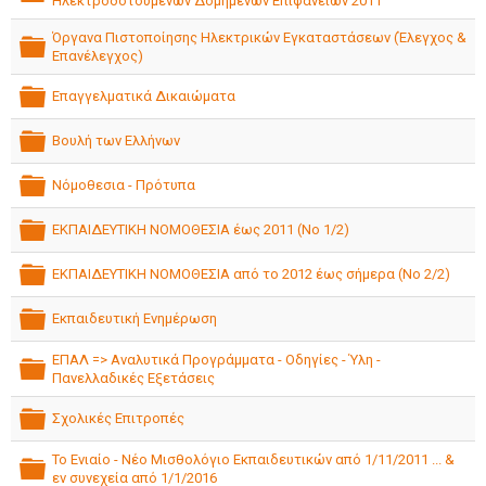
Ηλεκτροδοτούμενων Δομημένων Επιφανειών 2011
folder
Όργανα Πιστοποίησης Ηλεκτρικών Εγκαταστάσεων (Έλεγχος &
Επανέλεγχος)
folder
Επαγγελματικά Δικαιώματα
folder
Βουλή των Ελλήνων
folder
Νόμοθεσια - Πρότυπα
folder
ΕΚΠΑΙΔΕΥΤΙΚΗ ΝΟΜΟΘΕΣΙΑ έως 2011 (No 1/2)
folder
ΕΚΠΑΙΔΕΥΤΙΚΗ ΝΟΜΟΘΕΣΙΑ από το 2012 έως σήμερα (Νο 2/2)
folder
Εκπαιδευτική Ενημέρωση
folder
ΕΠΑΛ => Αναλυτικά Προγράμματα - Οδηγίες - Ύλη -
Πανελλαδικές Εξετάσεις
folder
Σχολικές Επιτροπές
folder
Το Ενιαίο - Νέο Μισθολόγιο Εκπαιδευτικών από 1/11/2011 ... &
εν συνεχεία από 1/1/2016