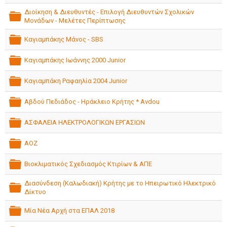
folder
Διοίκηση & Διευθυντές - Επιλογή Διευθυντών Σχολικών
Μονάδων - Μελέτες Περίπτωσης
folder
Καγιαμπάκης Μάνος - SBS
folder
Καγιαμπάκης Ιωάννης 2000 Junior
folder
Καγιαμπάκη Ραφαηλία 2004 Junior
folder
Αβδού Πεδιάδος - Ηράκλειο Κρήτης * Avdou
folder
ΑΣΦΑΛΕΙΑ ΗΛΕΚΤΡΟΛΟΓΙΚΩΝ ΕΡΓΑΣΙΩΝ
folder
ΑΟΖ
folder
Βιοκλιματικός Σχεδιασμός Κτιρίων & ΑΠΕ
folder
Διασύνδεση (Καλωδιακή) Κρήτης με το Ηπειρωτικό Ηλεκτρικό
Δίκτυο
folder
Μία Νέα Αρχή στα ΕΠΑΛ 2018
folder