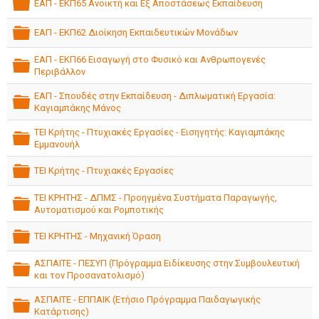
ΕΑΠ - ΕΚΠ65 Ανοικτή και Εξ Αποστάσεως Εκπαίδευση
folder
ΕΑΠ - ΕΚΠ62 Διοίκηση Εκπαιδευτικών Μονάδων
folder
ΕΑΠ - ΕΚΠ66 Εισαγωγή στο Φυσικό και Ανθρωπογενές
Περιβάλλον
folder
ΕΑΠ - Σπουδές στην Εκπαίδευση - Διπλωματική Εργασία:
Καγιαμπάκης Μάνος
folder
ΤΕΙ Κρήτης - Πτυχιακές Εργασίες - Εισηγητής: Καγιαμπάκης
Εμμανουήλ
folder
ΤΕΙ Κρήτης - Πτυχιακές Εργασίες
folder
ΤΕΙ ΚΡΗΤΗΣ - ΔΠΜΣ - Προηγμένα Συστήματα Παραγωγής,
Αυτοματισμού και Ρομποτικής
folder
ΤΕΙ ΚΡΗΤΗΣ - Μηχανική Όραση
folder
ΑΣΠΑΙΤΕ - ΠΕΣΥΠ (Πρόγραμμα Ειδίκευσης στην Συμβουλευτική
και τον Προσανατολισμό)
folder
ΑΣΠΑΙΤΕ - ΕΠΠΑΙΚ (Ετήσιο Πρόγραμμα Παιδαγωγικής
Κατάρτισης)