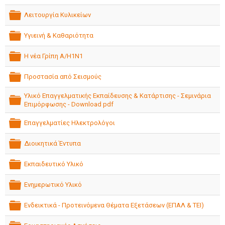
folder
Λειτουργία Κυλικείων
folder
Υγιεινή & Καθαριότητα
folder
Η νέα Γρίπη Α/Η1Ν1
folder
Προστασία από Σεισμούς
folder
Υλικό Επαγγελματικής Εκπαίδευσης & Κατάρτισης - Σεμινάρια
Επιμόρφωσης - Download pdf
folder
Επαγγελματίες Ηλεκτρολόγοι
folder
Διοικητικά Έντυπα
folder
Εκπαιδευτικό Υλικό
folder
Ενημερωτικό Υλικό
folder
Ενδεικτικά - Προτεινόμενα Θέματα Εξετάσεων (ΕΠΑΛ & ΤΕΙ)
folder