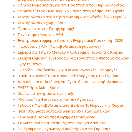
Οδηγός Νομοθεσίας για την Προστασία του Περιβάλλοντος
Το Μεγαλύτερο Ηλιοθερμικό Πάρκο στον Κόσμο, στη Σητεία
Φωτοβολταϊκά στα Κτίρια των Μη Διασυνδεδεμένων Νησιών
Φωτοβολταϊκά χωρίς όρια
Πράσινο στο γκρίζο της κρίσης!
Τα νέα τιμολόγια της ΔΕΗ
Ένα τρισεκατομμυρίο € για την Ενεργειακή Πρόκληση - 2020
Παρουσίαση PDF (Φωτοβολταϊκές Εφαρμογές)
Σήμερα στη ΡΑΕ το Μεγάλο Ηλιοθερμικό Πάρκο της Κρήτης
ΕλληνοΓερμανική συνεργασία για εργοστάσιο Φωτοβολταϊκών
Εξαρτημάτων
Ημερίδα Εκπαιδευτικών για Φωτοβολταϊκές Εφαρμογές
Ιταλία το μεγαλύτερο πάρκο Φ/Β Ενέργειας στην Ευρώπη
Από σήμερα οι Αιτήσεις για Εγκατάσταση Φωτοβολταϊκών
ΕΛΤΕΕ Ηρακλείου Κρήτης
Χαμένοι στην πράσινη ανάπτυξη
"Φούσκα" τα Φωτοβολταϊκά των Αγροτών
Τέλος σε Φωτοβολταϊκά από ΔΕΗ, σε 16 Νομούς της Χώρας
"Ναι" στα φωτοβολταϊκά λέει το 86% των Κρητικών
Το Αιολικό Πάρκο της Κρήτης στο Μνημόνιο
Σε λειτουργία Φ/Β σταθμός στο Βρουχά Λασιθίου
Θα έχουμε το μεγαλύτερο Φ/Β πάρκο στην Ευρώπη !