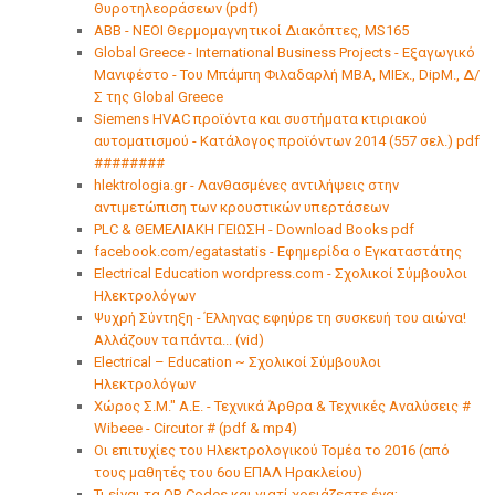
Θυροτηλεοράσεων (pdf)
ABB - ΝΕΟΙ Θερμομαγνητικοί Διακόπτες, MS165
Global Greece - International Business Projects - Εξαγωγικό
Μανιφέστο - Του Μπάμπη Φιλαδαρλή MBA, MIEx., DipM., Δ/
Σ της Global Greece
Siemens HVAC προϊόντα και συστήματα κτιριακού
αυτοματισμού - Κατάλογος προϊόντων 2014 (557 σελ.) pdf
########
hlektrologia.gr - Λανθασμένες αντιλήψεις στην
αντιμετώπιση των κρουστικών υπερτάσεων
PLC & ΘΕΜΕΛΙΑΚΗ ΓΕΙΩΣΗ - Download Books pdf
facebook.com/egatastatis - Εφημερίδα ο Εγκαταστάτης
Electrical Education wordpress.com - Σχολικοί Σύμβουλοι
Ηλεκτρολόγων
Ψυχρή Σύντηξη - Έλληνας εφηύρε τη συσκευή του αιώνα!
Αλλάζουν τα πάντα... (vid)
Electrical – Education ~ Σχολικοί Σύμβουλοι
Ηλεκτρολόγων
Χώρος Σ.Μ." Α.Ε. - Τεχνικά Άρθρα & Τεχνικές Αναλύσεις #
Wibeee - Circutor # (pdf & mp4)
Οι επιτυχίες του Ηλεκτρολογικού Τομέα το 2016 (από
τους μαθητές του 6ου ΕΠΑΛ Ηρακλείου)
Τι είναι τα QR Codes και γιατί χρειάζεστε ένα;