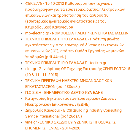
ΦΕΚ 2776 / 15-10-2012 Καθορισμός των τεχνικών
προδιαγραφών για τα εσωτερικά δίκτυα ηλεκτρονικών
επικοινωνιών και τροποποίηση του άρθρου 30
(εσωτερικές ηλεκτρικές εγκαταστάσεις) του
Κτιριοδομικού Κανονισμού
mp-electric.gr - ΝΟΜΟΘΕΣΙΑ ΗΛΕΚΤΡΙΚΩΝ ΕΓΚΑΤΑΣΤΑΣΕΩΝ
ΤΕΧΝΙΚΟ ΕΠΙΜΕΛΗΤΗΡΙΟ ΕΛΛΑ∆ΑΣ - Πρότυπη μελέτη
εγκατάστασης για τα εσωτερικά δίκτυα ηλεκτρονικών
επικοινωνιών (ICT), από την Ομάδα Εργασίας Ψηφιακών
Υποδομών (pdf 44σελ.)
ΤΕΧΝΙΚΟ ΕΠΙΜΕΛΗΤΗΡΙΟ ΕΛΛΑ∆ΑΣ - teetkm.gr
elot.gr - Συνεδρίαση ΟΕ Τεχνικής Επιτροπής CENELEC TC215
(10 & 11 - 11 -2015)
TΕΧΝΙΚΗ ΠΕΡΙΓΡΑΦΗ ΗΛΕΚΤΡΟ-ΜΗΧΑΝΟΛΟΓΙΚΩΝ
ΕΓΚΑΤΑΣΤΑΣΕΩΝ (pdf 130σελ.)
Π.Ο.Σ.Ε.Η - ΕΝΗΜΕΡΩΤΙΚΟ ΔΕΛΤΙΟ-ΚΥΑ ΕΔΗΕ
Κατηγορίες Εγκαταστάσεων Εσωτερικών Δικτύων
Ηλεκτρονικών Επικοινωνιών (ΕΔΗΕ)
Δημουλάς Καλώδια - BICSI :Building Industry Consulting
Service International (pdf 26σελ.)
yme.gr - ΕΘΝΙΚΟ ΣΧΕΔΙΟ ΕΥΡΥΖΩΝΙΚΗΣ ΠΡΟΣΒΑΣΗΣ
ΕΠΟΜΕΝΗΣ ΓΕΝΙΑΣ - 2014-2020