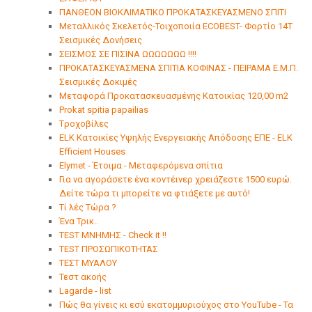
ΠΑΝΘΕΟΝ ΒΙΟΚΛΙΜΑΤΙΚΟ ΠΡΟΚΑΤΑΣΚΕΥΑΣΜΕΝΟ ΣΠΙΤΙ
Μεταλλικός Σκελετός-Τοιχοποιία ECOBEST- Φορτίο 14Τ
Σεισμικές Δονήσεις
ΣΕΙΣΜΟΣ ΣΕ ΠΙΣΙΝΑ ΩΩΩΩΩΩΩ !!!!
ΠΡΟΚΑΤΑΣΚΕΥΑΣΜΕΝΑ ΣΠΙΤΙΑ ΚΟΦΙΝΑΣ - ΠΕΙΡΑΜΑ Ε.Μ.Π.
Σεισμικές Δοκιμές
Μεταφορά Προκατασκευασμένης Κατοικίας 120,00 m2
Prokat spitia papailias
Tροχοβίλες
ELK Κατοικίες Υψηλής Ενεργειακής Απόδοσης ΕΠΕ - ELK
Efficient Houses
Elymet - Έτοιμα - Μεταφερόμενα σπίτια
Για να αγοράσετε ένα κοντέινερ χρειάζεστε 1500 ευρώ.
Δείτε τώρα τι μπορείτε να φτιάξετε με αυτό!
Τί λές Τώρα ?
Ένα Τρικ..
TEST ΜΝΗΜΗΣ - Check it !!
TEST ΠΡΟΣΩΠΙΚΟΤΗΤΑΣ
ΤΕΣΤ ΜΥΑΛΟΥ
Τεστ ακοής
Lagarde - list
Πώς θα γίνεις κι εσύ εκατομμυριούχος στο YouTube - Τα