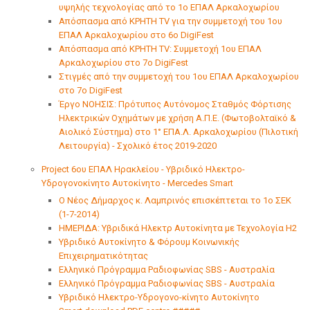
υψηλής τεχνολογίας από το 1ο ΕΠΑΛ Αρκαλοχωρίου
Απόσπασμα από ΚΡΗΤΗ TV για την συμμετοχή του 1ου
ΕΠΑΛ Αρκαλοχωρίου στο 6ο DigiFest
Απόσπασμα από ΚΡΗΤΗ TV: Συμμετοχή 1ου ΕΠΑΛ
Αρκαλοχωρίου στο 7ο DigiFest
Στιγμές από την συμμετοχή του 1ου ΕΠΑΛ Αρκαλοχωρίου
στο 7ο DigiFest
Έργο ΝΟΗΣΙΣ: Πρότυπος Αυτόνομος Σταθμός Φόρτισης
Ηλεκτρικών Οχημάτων με χρήση Α.Π.Ε. (Φωτοβολταϊκό &
Αιολικό Σύστημα) στο 1° ΕΠΑ.Λ. Αρκαλοχωρίου (Πιλοτική
Λειτουργία) - Σχολικό έτος 2019-2020
Project 6ου ΕΠΑΛ Ηρακλείου - Υβριδικό Ηλεκτρο-
Υδρογονοκίνητο Αυτοκίνητο - Mercedes Smart
Ο Νέος Δήμαρχος κ. Λαμπρινός επισκέπτεται το 1ο ΣΕΚ
(1-7-2014)
ΗΜΕΡΙΔΑ: Υβριδικά Ηλεκτρ Αυτοκίνητα με Τεχνολογία Η2
Υβριδικό Αυτοκίνητο & Φόρουμ Κοινωνικής
Επιχειρηματικότητας
Ελληνικό Πρόγραμμα Ραδιοφωνίας SBS - Αυστραλία
Ελληνικό Πρόγραμμα Ραδιοφωνίας SBS - Αυστραλία
Υβριδικό Ηλεκτρο-Υδρογονο-κίνητο Αυτοκίνητο