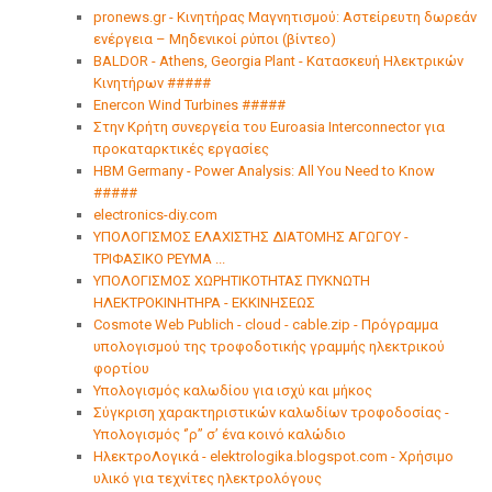
pronews.gr - Κινητήρας Μαγνητισμού: Αστείρευτη δωρεάν
ενέργεια – Μηδενικοί ρύποι (βίντεο)
BALDOR - Athens, Georgia Plant - Κατασκευή Ηλεκτρικών
Κινητήρων #####
Enercon Wind Turbines #####
Στην Κρήτη συνεργεία του Euroasia Interconnector για
προκαταρκτικές εργασίες
HBM Germany - Power Analysis: All You Need to Know
#####
electronics-diy.com
ΥΠΟΛΟΓΙΣΜΟΣ ΕΛΑΧΙΣΤΗΣ ΔΙΑΤΟΜΗΣ ΑΓΩΓΟΥ -
ΤΡΙΦΑΣΙΚΟ ΡΕΥΜΑ ...
ΥΠΟΛΟΓΙΣΜΟΣ ΧΩΡΗΤΙΚΟΤΗΤΑΣ ΠΥΚΝΩΤΗ
ΗΛΕΚΤΡΟΚΙΝΗΤΗΡΑ - ΕΚΚΙΝΗΣΕΩΣ
Cosmote Web Publich - cloud - cable.zip - Πρόγραμμα
υπολογισμού της τροφοδοτικής γραμμής ηλεκτρικού
φορτίου
Υπολογισμός καλωδίου για ισχύ και μήκος
Σύγκριση χαρακτηριστικών καλωδίων τροφοδοσίας -
Υπολογισμός ‘’ρ’’ σ’ ένα κοινό καλώδιο
ΗλεκτροΛογικά - elektrologika.blogspot.com - Χρήσιμο
υλικό για τεχνίτες ηλεκτρολόγους