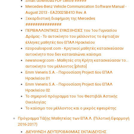
Smart download PDF centre #####
Mercedes-Benz Vehicle Communication Software Manual -
August 2013 - EAZ0025B41D Rev. A
Ξεκαρδιστική διαφήμιση της Mercedes
###############
ΠΕΡΙΒΑΛΛΟΝΤΙΚΕΣ ΕΥΑΙΣΘΗΣΙΕΣ του 1ου Γυμνασίου
Δράμας - Το αυτοκίνητο του μέλλοντος το έφτιαξαν
έλληνες μαθητές 6ου ΕΠΑΛ Ηρακλείου
rizopoulospost.com - Κρητικοί μαθητές κατασκεύασαν
αυτοκίνητο που δεν καταναλώνει καύσιμα
newsnowgr.com - Μαθητές στη Κρήτη κατασκεύασαν το..
αυτοκίνητο του μέλλοντος [photo]
Emm Veneris S.A. - Παρουσίαση Project 6ου ΕΠΑΛ
Ηρακλείου 01
Emm Veneris S.A. - Παρουσίαση Project 6ου ΕΠΑΛ
Ηρακλείου 02
Το σημερινό πρόγραμμα του 1ου Φεστιβάλ Αστικής
Οικολογίας
Το καύσιμο του μέλλοντος και ο μικρός εφευρέτης
Πρόγραμμα Τάξης Μαθητείας των ΕΠΑ.Λ. (Πιλοτική Εφαρμογή
2016-2017)
ΔΙΕΥΘΥΝΣΗ ΔΕΥΤΕΡΟΒΑΘΜΙΑΣ ΕΚΠΑΙΔΕΥΣΗΣ