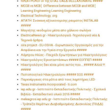
ΗΛΕΚΤΡΟΛΟΓΟΙ 1ης ΕΠΑΣ ΟΑΕΔ ΘΕΣΣΑΛΟΝΙΚΗΣ #####
MCCB vs MCB│ Difference between MCCB and MCB│
Learning Engineering Learning Engineering
Electrical Technology .org
ΑΠΑΤΗ: Συσκευη εξοικονομισης ρευματος INSTALAB
#####
Μαγνήτης νεοδυμίου μέσα απο χάλκινο σωλήνα
ElectricalNews.gr - Ηλεκτρολογικά -Τεχνολογικά νέα &
Τεχνικά άρθρα.
oira project - EU-OSHA - Ευρωπαικός Oργανισμός για την
Ασφάλεια και την Υγεία στην Εργασία #####
Λάμπρου Ηλίας - Παιχνίδι Ερωτήσεων για Ηλεκτρολόγους
Ηλεκτρολόγος Εγκαταστάσεων ##### ΕΟΠΠΕΠ #####
Ηλεκτρολόγος δεν είναι μόνο αυτός που... ##### Αλλά !!!
#####
Πιστοποιητικό Ηλεκτρολόγου ##### SOS #####
Παρενέργειες στα μάτια από τους λαμπτήρες LED
Texas Instruments Incorporated - ti.com
iep.edu.gr - Ινστιτούτο Εκπαιδευτικής Πολιτικής - Σχολικά
Βιβλία - Εκπαιδευτικό υλικό 2016 #####
meleagros.iep.edu.gr - Ινστιτούτο Εκπαιδευτικής Πολιτικής
- Τράπεζα Θεμάτων Διαβαθμισμένης Δυσκολίας (ΤΘΔΔ)
#####