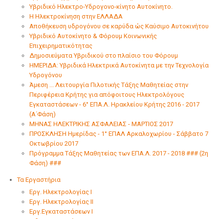
Υβριδικό Ηλεκτρο-Υδρογονο-κίνητο Αυτοκίνητο.
Η Ηλεκτροκίνηση στην ΕΛΛΑΔΑ
Αποθήκευση υδρογόνου σε καρύδα ώς Καύσιμο Αυτοκινήτου
Υβριδικό Αυτοκίνητο & Φόρουμ Κοινωνικής
Επιχειρηματικότητας
Δημοσιεύματα Υβριδικού στο πλαίσιο του Φόρουμ
ΗΜΕΡΙΔΑ: Υβριδικά Ηλεκτρικά Αυτοκίνητα με την Τεχνολογία
Υδρογόνου
Άμεση ... Λειτουργία Πιλοτικής Τάξης Μαθητείας στην
Περιφέρεια Κρήτης για απόφοιτους Ηλεκτρολόγους
Εγκαταστάσεων - 6° ΕΠΑ.Λ. Ηρακλείου Κρήτης 2016 - 2017
(Α΄Φάση)
ΜΗΝΑΣ ΗΛΕΚΤΡΙΚΗΣ ΑΣΦΑΛΕΙΑΣ - ΜΑΡΤΙΟΣ 2017
ΠΡΟΣΚΛΗΣΗ Ημερίδας - 1° ΕΠΑΛ Αρκαλoχωρίου - Σάββατο 7
Οκτωβρίου 2017
Πρόγραμμα Τάξης Μαθητείας των ΕΠΑ.Λ. 2017 - 2018 ### (2η
Φάση) ###
Τα Εργαστήρια
Εργ. Ηλεκτρολογίας I
Εργ. Ηλεκτρολογίας II
Εργ.Εγκαταστάσεων Ι