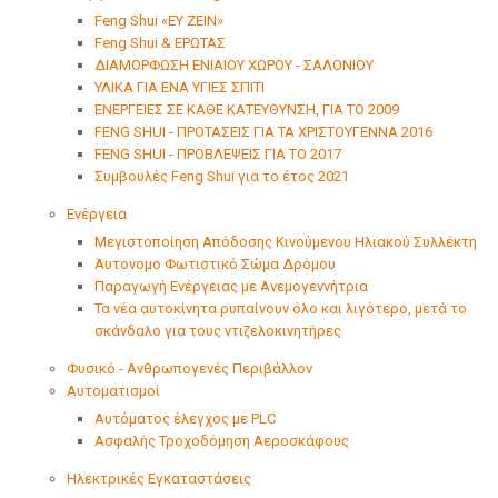
Feng Shui «ΕΥ ΖΕΙΝ»
Feng Shui & ΕΡΩΤΑΣ
ΔΙΑΜΟΡΦΩΣΗ ΕΝΙΑΙΟΥ ΧΩΡΟΥ - ΣΑΛΟΝΙΟΥ
ΥΛΙΚΑ ΓΙΑ ΕΝΑ ΥΓΙΕΣ ΣΠΙΤΙ
ΕΝΕΡΓΕΙΕΣ ΣΕ ΚΑΘΕ ΚΑΤΕΥΘΥΝΣΗ, ΓΙΑ ΤΟ 2009
FENG SHUI - ΠΡΟΤΑΣΕΙΣ ΓΙΑ ΤΑ ΧΡΙΣΤΟΥΓΕΝΝΑ 2016
FENG SHUI - ΠΡΟΒΛΕΨΕΙΣ ΓΙΑ ΤΟ 2017
Συμβουλές Feng Shui για το έτος 2021
Ενέργεια
Μεγιστοποίηση Απόδοσης Κινούμενου Ηλιακού Συλλέκτη
Άυτονομο Φωτιστικό Σώμα Δρόμου
Παραγωγή Ενέργειας με Ανεμογεννήτρια
Τα νέα αυτοκίνητα ρυπαίνουν όλο και λιγότερο, μετά το
σκάνδαλο για τους ντιζελοκινητήρες
Φυσικό - Ανθρωπογενές Περιβάλλον
Αυτοματισμοί
Αυτόματος έλεγχος με PLC
Ασφαλής Τροχοδόμηση Αεροσκάφους
Ηλεκτρικές Εγκαταστάσεις