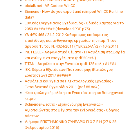
plctalk.net - VB Code in WinCC
Siemens - How do you export and reimport WinCC Runtime
data?
Εθνικός Ενεργειακός Σχεδιασμός - Οδικός Χάρτης για το
2050 ######### (download PDF p75)
ΥΑ ΦΕΚ 465 / 24-2-2012 Καθορισμός επιδόματος
επικίνδυνης και ανθυγιεινής εργασίας της παρ. 1 του
άρθρου 15 του Ν. 4024/2011 (ΦΕΚ 226/A ́/27−10−2011)
ΙΝΕ ΓΕΣΕΕ - Ασφαλιστικά θέματα - Η Ασφάλιση στα βαρέα
και ανθυγιεινά επαγγέλματα (pdf 20σελ.)
ΤΙΤΑΝ - Ασφάλεια στην Εργασία (pdf 128 σελ.) #####
IEK: Θέματα Εξετάσεων Πιστοποίησης (Κατάλογος
Ερωτήσεων) 2017 ######
Ασφάλεια και Υγεία σε Ηλεκτρολογικές Εργασίες -
Εκπαιδευτικό Εγχειρίδιο 2011 (pdf 85 σελ.)
Ηλεκτρολογική μελέτη και Εγκατάσταση σε Βιομηχανικό
κτίριο
Schneider-Electric - Εξοικονόμηση Ενέργειας -
Αξιοποιώντας στο μέγιστο την ενέργειά σας - Οδηγός
Λύσεων
Διήμερο ΕΠΙΣΤΗΜΟΝΙΚΟ ΣΥΝΕΔΡΙΟ Π.Ο.Σ.Ε.Η (27 & 28
Φεβρουαρίου 2016)