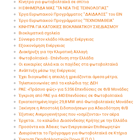
Κίνητρα για φωτοβολταϊκά σε σπίτια
Η ΕΦΗΜΕΡΙΔΑ ΜΑΣ "ΤΑ ΝΕΑ ΤΗΣ ΤΕΧΝΟΛΟΓΙΑΣ"
Έργα Ευρωπαικού Προγράμματος "ΔΑΙΔΑΛΟΣ" του ΕΙΝ
Έργο Ευρωπαικού Προγράμματος "ΤΕΧΝΟΜΑΘΕΙΑ"
ΚΙΝΗΤΡΑ ΓΙΑ ΚΑΤΟΙΚΙΕΣ ΒΙΟΚΛΙΜΑΤΙΚΟΥ ΣΧΕΔΙΑΣΜΟΥ
Βιοκλιματικά σχολεία
Σύννεφα στον κλάδο Hλιακής Eνέργειας
Εξοικονόμηση Ενέργειας
Διακήρυξη για την Κλιματική Αλλαγή
Φωτοβολταϊκά - Eπένδυση στην Ελλάδα
Οι ευκαιρίες αλλά και οι παγίδες στα φωτοβολταϊκά
Ανάπτυξη μέσω της Eνέργειας
Έχει διογκωθεί η απειλή ή χρειάζονται άμεσα μέτρα;
Τηλεπικοινωνίες από τα καλώδια της ΔΕΗ
ΡΑΕ: «Πράσινο φώς» για 5.356 Επενδύσεις σε Φ/Β Μονάδες
Έγκριση από ΡΑΕ για 440 Επενδύσεις σε Φωτοβολταϊκά
Εγκατεστημένη Ισχύς 29,8 MW από Φωτοβολταϊκές Μονάδες
Ξεκίνησε η Αποστολή Ειδοποιήσεων για Αδειοδότηση Φ/Β
Έξυπνες Aνεμογεννήτριες που «οσμίζονται» τον αέρα
Έρχεται...το καλώδιο Διασύνδεσης Κρήτης με την Ελλάδα
Προσόντα και Άδειες των Ενεργειακών Επιθεωρητών
Διευρύνεται το Πρόγραμμα για Φωτοβολταϊκά σε Κτήρια
Έγκριση Περιβαλλοντικών Όρων (Ε.Π.Ο.)