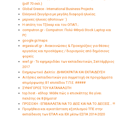
(pdf 70 σελ.)
Global Greece - International Business Projects
Ελληνικά ζευγάρια με μεγάλη διαφορά ηλικίας.
μερικες ηλικιες ηθοποιων ¨)
Η απάτη του Τζόκερ και του ΟΠΑΠ ;
computron.gr - Computron: Πολύ Φθηνά Stock Laptop και
PC‎
google.gr/maps
ergasia.utl.gr - Ανακοινώσεις & Προκηρύξεις για θέσεις
εργασίας και προσλήψεις / διορισμούς από δημόσιους
φορείς
wwf.gr - Το εφημεριδάκι των εκπαιδευτικών, Σεπτέμβριος
2017
Ενημερωτικό Δελτίο: ΔΗΜΟΚΡΑΤΙΑ ΚΑΙ ΕΚΠΑΙΔΕΥΣΗ
Αιτήσεις εκπαιδευτικών για συμμετοχή σε προγράμματα
επιμόρφωσης Β1 επιπέδου Τ.Π.Ε. #####
ΣΥΝΗΓΟΡΟΣ ΤΟΥ ΚΑΤΑΝΑΛΩΤΗ
top.host - eShop: Μάθε πώς ο επισκέπτης θα γίνει
πελάτης σε 8 βήματα!
ΠΡΟΣΟΧΗ - ΕΠΙΒΑΛΛΕΤΑΙ ΝΑ ΤΟ ΔΕΙΣ ΚΑΙ ΝΑ ΤΟ ΔΕΙΞΕΙΣ... !!!
Προμήθεια και εγκατάσταση εξοπλισμού ΤΠΕ στην
εκπαίδευση των ΕΠΑΛ και ΙΕΚ μέσω ΕΣΠΑ 2014-2020