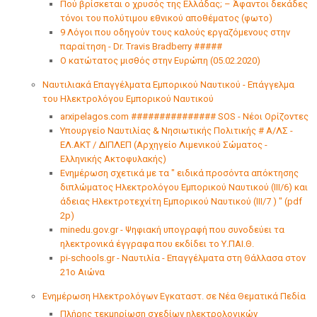
Πού βρίσκεται ο χρυσός της Ελλάδας; – Άφαντοι δεκάδες
τόνοι του πολύτιμου εθνικού αποθέματος (φωτο)
9 Λόγοι που οδηγούν τους καλούς εργαζόμενους στην
παραίτηση - Dr. Travis Bradberry #####
Ο κατώτατος μισθός στην Ευρώπη (05.02.2020)
Ναυτιλιακά Επαγγέλματα Εμπορικού Ναυτικού - Επάγγελμα
του Ηλεκτρολόγου Εμπορικού Ναυτικού
arxipelagos.com ############### SOS - Νέοι Ορίζοντες
Υπουργείο Ναυτιλίας & Νησιωτικής Πολιτικής # A/ΛΣ -
ΕΛ.ΑΚΤ / ΔΙΠΛΕΠ (Αρχηγείο Λιμενικού Σώματος -
Ελληνικής Ακτοφυλακής)
Ενημέρωση σχετικά με τα " ειδικά προσόντα απόκτησης
διπλώματος Ηλεκτρολόγου Εμπορικού Ναυτικού (ΙΙΙ/6) και
άδειας Ηλεκτροτεχνίτη Εμπορικού Ναυτικού (ΙΙΙ/7 ) " (pdf
2p)
minedu.gov.gr - Ψηφιακή υπογραφή που συνοδεύει τα
ηλεκτρονικά έγγραφα που εκδίδει το Υ.ΠΑΙ.Θ.
pi-schools.gr - Ναυτιλία - Επαγγέλματα στη Θάλλασα στον
21ο Αιώνα
Ενημέρωση Ηλεκτρολόγων Εγκαταστ. σε Νέα Θεματικά Πεδία
Πλήρης τεκμηρίωση σχεδίων ηλεκτρολογικών