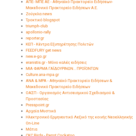
ΑΠΕ- ΜΠΕ ΑΕ - Aθηναϊκό Πρακτορείο Ειδήσεων-
Μακεδονικό Πρακτορείο Ειδήσεων Α.Ε.
Ζούγκλα news
Τροκτικό blogspot
triumph-club
apollonio-rally
reporter.gr
ΚΕΠ - Κέντρα Εξυπηρέτησης Πολιτών
FEEDFURY get news
new.e-go.gr
eranistis.gr - Μόνο καλές ειδήσεις
ΜΙΑ ΦΑΡΜΑ ΓΑΪΔΟΥΡΙΝΩΝ... ΠΡΟΪΟΝΤΩΝ
Culture.ana-mpa.gr
ANA & MPA - Αθηναϊκό Πρακτορείο Ειδήσεων &
Μακεδονικό Πρακτορείο Ειδήσεων
ΟΑΣΠ - Οργανισμός Αντισεισμικού Σχεδιασμού &
Προστασίας
Presspoint.gr
Αρχαία Μυστικά
Ηλεκτρονικό Ερμηνευτικό Λεξικό της κοινής Νεοελληνικής
On-Line
Μάτια
CKC Birds - Parrot Cockatoo