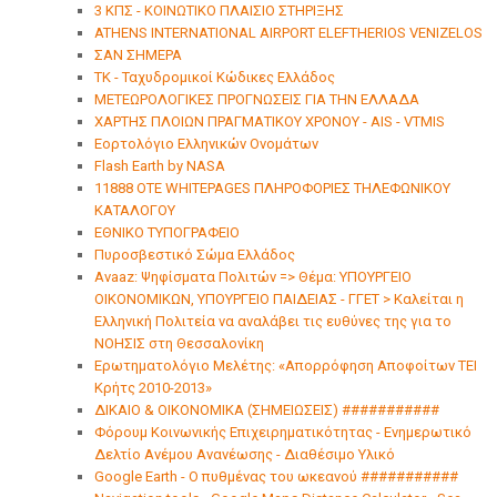
3 ΚΠΣ - ΚΟΙΝΩΤΙΚΟ ΠΛΑΙΣΙΟ ΣΤΗΡΙΞΗΣ
ATHENS INTERNATIONAL AIRPORT ELEFTHERIOS VENIZELOS
ΣΑΝ ΣΗΜΕΡΑ
ΤΚ - Ταχυδρομικοί Κώδικες Ελλάδος
ΜΕΤΕΩΡΟΛΟΓΙΚΕΣ ΠΡΟΓΝΩΣΕΙΣ ΓΙΑ ΤΗΝ ΕΛΛΑΔΑ
ΧΑΡΤΗΣ ΠΛΟΙΩΝ ΠΡΑΓΜΑΤΙΚΟΥ ΧΡΟΝΟΥ - ΑΙS - VTMIS
Εορτολόγιο Ελληνικών Ονομάτων
Flash Earth by NASA
11888 ΟΤΕ WHITEPAGES ΠΛΗΡΟΦΟΡΙΕΣ ΤΗΛΕΦΩΝΙΚΟΥ
ΚΑΤΑΛΟΓΟΥ
ΕΘΝΙΚΟ ΤΥΠΟΓΡΑΦΕΙΟ
Πυροσβεστικό Σώμα Ελλάδος
Avaaz: Ψηφίσματα Πολιτών => Θέμα: ΥΠΟΥΡΓΕΙΟ
ΟΙΚΟΝΟΜΙΚΩΝ, ΥΠΟΥΡΓΕΙΟ ΠΑΙΔΕΙΑΣ - ΓΓΕΤ > Καλείται η
Eλληνική Πολιτεία να αναλάβει τις ευθύνες της για το
ΝΟΗΣΙΣ στη Θεσσαλονίκη
Ερωτηματολόγιο Μελέτης: «Απορρόφηση Αποφοίτων ΤΕΙ
Κρήτς 2010-2013»
ΔΙΚΑΙΟ & ΟΙΚΟΝΟΜΙΚΑ (ΣΗΜΕΙΩΣΕΙΣ) ###########
Φόρουμ Κοινωνικής Επιχειρηματικότητας - Ενημερωτικό
Δελτίο Ανέμου Ανανέωσης - Διαθέσιμο Υλικό
Google Earth - Ο πυθμένας του ωκεανού ###########