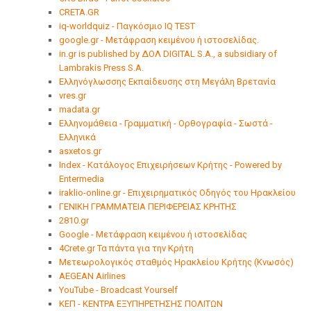
CRETA.GR
iq-worldquiz - Παγκόσμιο IQ TEST
google.gr - Μετάφραση κειμένου ή ιστοσελίδας.
in.gr is published by ΔΟΛ DIGITAL S.A., a subsidiary of
Lambrakis Press S.A.
Ελληνόγλωσσης Εκπαίδευσης στη Μεγάλη Βρετανία
vres.gr
madata.gr
Ελληνομάθεια - Γραμματική - Ορθογραφία - Σωστά -
Ελληνικά
asxetos.gr
Index - Κατάλογος Επιχειρήσεων Κρήτης - Powered by
Entermedia
iraklio-online.gr - Επιχειρηματικός Οδηγός του Ηρακλείου
ΓΕΝΙΚΗ ΓΡΑΜΜΑΤΕΙΑ ΠΕΡΙΦΕΡΕΙΑΣ ΚΡΗΤΗΣ
2810.gr
Google - Μετάφραση κειμένου ή ιστοσελίδας
4Crete.gr Τα πάντα για την Κρήτη
Μετεωρολογικός σταθμός Ηρακλείου Κρήτης (Κνωσός)
AEGEAN Airlines
YouTube - Broadcast Yourself
ΚΕΠ - ΚΕΝΤΡΑ ΕΞΥΠΗΡΕΤΗΣΗΣ ΠΟΛΙΤΩΝ