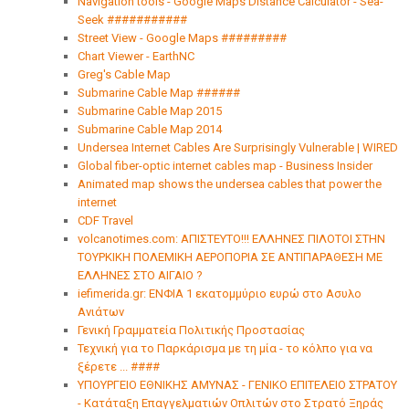
Navigation tools - Google Maps Distance Calculator - Sea-
Seek ###########
Street View - Google Maps #########
Chart Viewer - EarthNC
Greg's Cable Map
Submarine Cable Map ######
Submarine Cable Map 2015
Submarine Cable Map 2014
Undersea Internet Cables Are Surprisingly Vulnerable | WIRED
Global fiber-optic internet cables map - Business Insider
Animated map shows the undersea cables that power the
internet
CDF Travel
volcanotimes.com: ΑΠΙΣΤΕΥΤΟ!!! ΕΛΛΗΝΕΣ ΠΙΛΟΤΟΙ ΣΤΗΝ
ΤΟΥΡΚΙΚΗ ΠΟΛΕΜΙΚΗ ΑΕΡΟΠΟΡΙΑ ΣΕ ΑΝΤΙΠΑΡΑΘΕΣΗ ΜΕ
ΕΛΛΗΝΕΣ ΣΤΟ ΑΙΓΑΙΟ ?
iefimerida.gr: ΕΝΦΙΑ 1 εκατομμύριο ευρώ στο Ασυλο
Ανιάτων
Γενική Γραμματεία Πολιτικής Προστασίας
Τεχνική για το Παρκάρισμα με τη μία - το κόλπο για να
ξέρετε ... ####
ΥΠΟΥΡΓΕΙΟ ΕΘΝΙΚΗΣ ΑΜΥΝΑΣ - ΓΕΝΙΚΟ ΕΠΙΤΕΛΕΙΟ ΣΤΡΑΤΟΥ
- Κατάταξη Επαγγελματιών Οπλιτών στο Στρατό Ξηράς