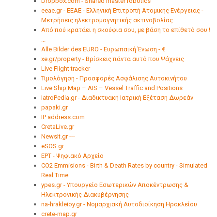
Dropbox.com - Shared master robotics
eeae.gr - ΕΕΑΕ - Ελληνική Επιτροπή Ατομικής Ενέργειας -
Μετρήσεις ηλεκτρομαγνητικής ακτινοβολίας
Από πού κρατάει η σκούφια σου, με βάση το επίθετό σου !
...
Alle Bilder des EURO - Ευρωπαική Ένωση - €
xe.gr/property - Βρίσκεις πάντα αυτό που Ψάχνεις
Live Flight tracker
Τιμολόγηση - Προσφορές Ασφάλισης Αυτοκινήτου
Live Ship Map – AIS – Vessel Traffic and Positions
IatroPedia.gr - Διαδικτυακή Ιατρική Εξέταση Δωρεάν
papaki.gr
IP address.com
CretaLive.gr
ΝewsΙt.gr ---
eSOS.gr
ΕΡΤ - Ψηφιακό Αρχείο
CO2 Emmisions - Birth & Death Rates by country - Simulated
Real Time
ypes.gr - Υπουργείο Εσωτερικών Αποκέντρωσης &
Ηλεκτρονικής Διακυβέρνησης
na-hrakleioy.gr - Νομαρχιακή Αυτοδιοίκηση Ηρακλείου
crete-map.gr