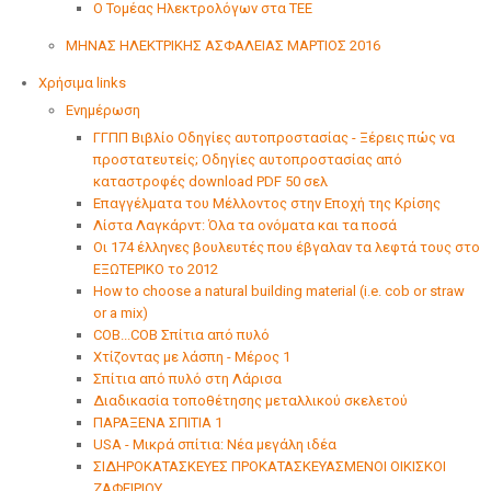
Ο Τομέας Ηλεκτρολόγων στα ΤΕΕ
ΜΗΝΑΣ ΗΛΕΚΤΡΙΚΗΣ ΑΣΦΑΛΕΙΑΣ ΜΑΡΤΙΟΣ 2016
Χρήσιμα links
Ενημέρωση
ΓΓΠΠ Βιβλίο Οδηγίες αυτοπροστασίας - Ξέρεις πώς να
προστατευτείς; Οδηγίες αυτοπροστασίας από
καταστροφές download PDF 50 σελ
Επαγγέλματα του Μέλλοντος στην Εποχή της Κρίσης
Λίστα Λαγκάρντ: Όλα τα ονόματα και τα ποσά
Οι 174 έλληνες βουλευτές που έβγαλαν τα λεφτά τους στο
ΕΞΩΤΕΡΙΚΟ το 2012
How to choose a natural building material (i.e. cob or straw
or a mix)
COB...COB Σπίτια από πυλό
Χτίζοντας με λάσπη - Μέρος 1
Σπίτια από πυλό στη Λάρισα
Διαδικασία τοποθέτησης μεταλλικού σκελετού
ΠΑΡΑΞΕΝΑ ΣΠΙΤΙΑ 1
USA - Μικρά σπίτια: Νέα μεγάλη ιδέα
ΣΙΔΗΡΟΚΑΤΑΣΚΕΥΕΣ ΠΡΟΚΑΤΑΣΚΕΥΑΣΜΕΝΟΙ ΟΙΚΙΣΚΟΙ
ΖΑΦΕΙΡΙΟΥ