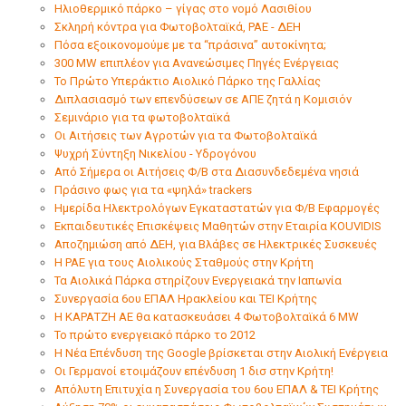
Hλιοθερμικό πάρκο – γίγας στο νομό Λασιθίου
Σκληρή κόντρα για Φωτοβολταϊκά, ΡΑΕ - ΔΕΗ
Πόσα εξοικονομούμε με τα “πράσινα” αυτοκίνητα;
300 ΜW επιπλέον για Ανανεώσιμες Πηγές Ενέργειας
Το Πρώτο Υπεράκτιο Αιολικό Πάρκο της Γαλλίας
Διπλασιασμό των επενδύσεων σε ΑΠΕ ζητά η Κομισιόν
Σεμινάριο για τα φωτοβολταϊκά
Οι Αιτήσεις των Αγροτών για τα Φωτοβολταϊκά
Ψυχρή Σύντηξη Νικελίου - Υδρογόνου
Από Σήμερα οι Αιτήσεις Φ/Β στα Διασυνδεδεμένα νησιά
Πράσινο φως για τα «ψηλά» trackers
Ημερίδα Ηλεκτρολόγων Εγκαταστατών για Φ/Β Εφαρμογές
Εκπαιδευτικές Επισκέψεις Μαθητών στην Εταιρία KOUVIDIS
Aποζημιώση από ΔΕΗ, για Bλάβες σε Hλεκτρικές Συσκευές
H ΡΑΕ για τους Αιολικούς Σταθμούς στην Κρήτη
Τα Αιολικά Πάρκα στηρίζουν Ενεργειακά την Ιαπωνία
Συνεργασία 6ου ΕΠΑΛ Ηρακλείου και ΤΕΙ Κρήτης
Η ΚΑΡΑΤΖΗ ΑΕ θα κατασκευάσει 4 Φωτοβολταϊκά 6 MW
Το πρώτο ενεργειακό πάρκο το 2012
Η Νέα Επένδυση της Google βρίσκεται στην Αιολική Ενέργεια
Οι Γερμανοί ετοιμάζουν επένδυση 1 δισ στην Κρήτη!
Απόλυτη Επιτυχία η Συνεργασία του 6ου ΕΠΑΛ & ΤΕΙ Κρήτης