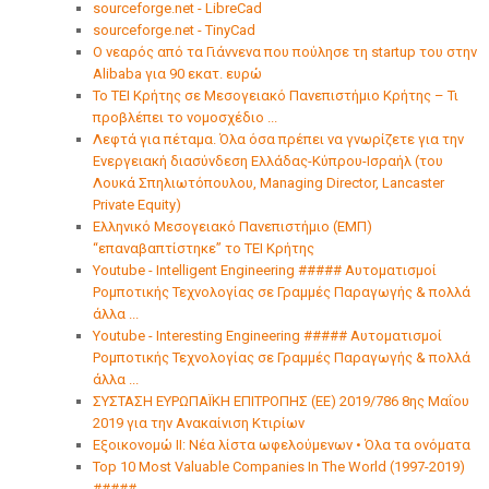
sourceforge.net - LibreCad
sourceforge.net - TinyCad
O νεαρός από τα Γιάννενα που πούλησε τη startup του στην
Alibaba για 90 εκατ. ευρώ
Το ΤΕΙ Κρήτης σε Μεσογειακό Πανεπιστήμιο Κρήτης – Τι
προβλέπει το νομοσχέδιο ...
Λεφτά για πέταμα. Όλα όσα πρέπει να γνωρίζετε για την
Ενεργειακή διασύνδεση Ελλάδας-Κύπρου-Ισραήλ (του
Λουκά Σπηλιωτόπουλου, Managing Director, Lancaster
Private Equity)
Ελληνικό Μεσογειακό Πανεπιστήμιο (ΕΜΠ)
“επαναβαπτίστηκε” το ΤΕΙ Κρήτης
Youtube - Intelligent Engineering ##### Αυτοματισμοί
Ρομποτικής Τεχνολογίας σε Γραμμές Παραγωγής & πολλά
άλλα ...
Youtube - Interesting Engineering ##### Αυτοματισμοί
Ρομποτικής Τεχνολογίας σε Γραμμές Παραγωγής & πολλά
άλλα ...
ΣΥΣΤΑΣΗ ΕΥΡΩΠΑΪΚΗ ΕΠΙΤΡΟΠΗΣ (ΕΕ) 2019/786 8ης Μαΐου
2019 για την Ανακαίνιση Κτιρίων
Εξοικονομώ ΙΙ: Νέα λίστα ωφελούμενων • Όλα τα ονόματα
Top 10 Most Valuable Companies In The World (1997-2019)
#####