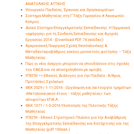
ΑΝΑΤΟΛΙΚΗΣ ΑΤΤΙΚΗΣ
Υπουργείο Παιδείας, Έρευνας και Θρησκευμάτων
Σύστημα Μαθητείας στη Γ΄Τάξη Γυμνασίου # Λευκωσία -
Κύπρος
Δυϊκό Σύστημα Επαγγελματικής Εκπαίδευσης: Η Γερμανική
«αφήγηση» για τη Σύνδεση Εκπαίδευσης και Αγοράς
Εργασίας 2014 - (Download PDF 74 σελίδες)
Αμερικανική Γεωργική Σχολή Θεσσαλονίκης &
Μεταδευτεροβάθμιος κύκλος μονοετούς φοίτησης – Τάξη
Μαθητείας
Πώς οι νέοι άνεργοι μπορούν να σπουδάσουν στις σχολές
του ΟΑΕΔ και να απασχοληθούν με αμοιβή
ΥΠΕΠΘ => Εθνικός Διάλογος για την Παιδεία - Β/θμια,
Προτάσεις Σχολείων
ΦΕΚ 3529 / 1-11-2016 - Οργάνωση και λειτουργία τμημάτων
«Μεταλυκειακού έτους - τάξης μαθητείας» των
αποφοίτων ΕΠΑ.Λ..
ΦΕΚ 1371 / 1-5-2016 Υλοποίηση της Πιλοτικής Τάξης
Μαθητείας
ΥΠΕΠΘ - Εθνικό Στρατηγικό Πλαίσιο για την Αναβάθμιση
της Επαγγελματικής Εκπαίδευσης και Κατάρτισης και της
Μαθητείας (pdf 150σελ.)