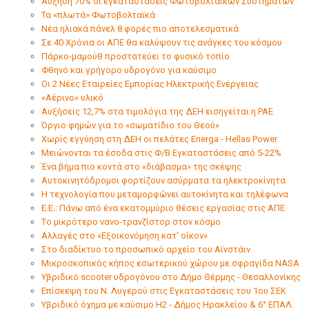
Αύξηση 70% οι εγκαταστάσεις Φωτοβολταϊκών Συστημάτων
Τα «πλωτά» Φωτοβολταϊκά
Νέα ηλιακά πάνελ 8 φορές πιο αποτελεσματικά
Σε 40 Χρόνια οι ΑΠΕ θα καλύψουν τις ανάγκες του κόσμου
Πάρκο-μαμούθ προστατεύει το φυσικό τοπίο
Φθηνό και γρήγορο υδρογόνο για καύσιμο
Οι 2 Νέες Εταιρείες Εμπορίας Ηλεκτρικής Ενέργειας
«Αέρινο» υλικό
Αυξήσεις 12,7% στα τιμολόγια της ΔΕΗ εισηγείται η ΡΑΕ
Όργιο φημών για το «σωματίδιο του Θεού»
Χωρίς εγγύηση στη ΔΕΗ οι πελάτες Energa - Hellas Power
Μειώνονται τα έσοδα στις Φ/Β Εγκαταστάσεις από 5-22%
Ένα βήμα πιο κοντά στο «διάβασμα» της σκέψης
Αυτοκινητόδρομοι φορτίζουν ασύρματα τα ηλεκτροκίνητα
Η τεχνολογία που μεταμορφώνει αυτοκίνητα και τηλέφωνα
Ε.Ε.: Πάνω από ένα εκατομμύριο θέσεις εργασίας στις ΑΠΕ
Tο μικρότερο νανο-τρανζίστορ στον κόσμο
Αλλαγές στο «Εξοικονόμηση κατ' οίκον»
Στο διαδίκτυο το προσωπικό αρχείο του Αϊνστάιν
Mικροσκοπικός κήπος εσωτερικού χώρου με σφραγίδα NASA
Υβριδικό scooter υδρογόνου στο Δήμο Θέρμης - Θεσαλλονίκης
Επίσκεψη του Ν. Λυγερού στις Εγκαταστάσεις του 1ου ΣΕΚ
Υβριδικό όχημα με καύσιμο Η2 - Δήμος Ηρακλείου & 6° ΕΠΑΛ.