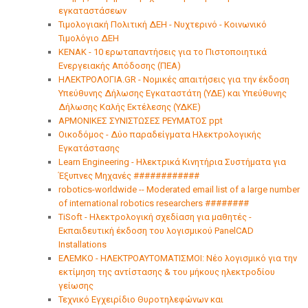
εγκαταστάσεων
Τιμολογιακή Πολιτική ΔΕΗ - Νυχτερινό - Κοινωνικό
Τιμολόγιο ΔΕΗ
ΚΕΝΑΚ - 10 ερωταπαντήσεις για το Πιστοποιητικά
Ενεργειακής Απόδοσης (ΠΕΑ)
ΗΛΕΚΤΡΟΛΟΓΙΑ.GR - Νομικές απαιτήσεις για την έκδοση
Υπεύθυνης Δήλωσης Εγκαταστάτη (ΥΔΕ) και Υπεύθυνης
Δήλωσης Καλής Εκτέλεσης (ΥΔΚΕ)
ΑΡΜΟΝΙΚΕΣ ΣΥΝΙΣΤΩΣΕΣ ΡΕΥΜΑΤΟΣ ppt
Οικοδόμος - Δύο παραδείγματα Hλεκτρολογικής
Eγκατάστασης
Learn Engineering - Ηλεκτρικά Κινητήρια Συστήματα για
Έξυπνες Μηχανές ############
robotics-worldwide -- Moderated email list of a large number
of international robotics researchers ########
TiSoft - Ηλεκτρολογική σχεδίαση για μαθητές -
Eκπαιδευτική έκδοση του λογισμικού PanelCAD
Installations
ΕΛΕΜΚΟ - ΗΛΕΚΤΡΟΑΥΤΟΜΑΤΙΣΜΟΙ: Νέο λογισμικό για την
εκτίμηση της αντίστασης & του μήκους ηλεκτροδίου
γείωσης
Τεχνικό Εγχειρίδιο Θυροτηλεφώνων και