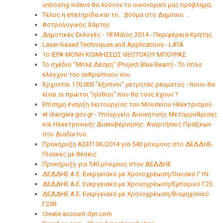
unboxing videos θα λύσουν το οικονομικό μας πρόβλημα;
Τέλος η επετηρίδα και το... βύσμα στο Δημόσιο ...
Αστρολογικός Χάρτης
Δημοτικές Εκλογές - 18 Μάϊος 2014 - Περιφέρεια Κρήτης
Laser-based Techniques and Applications - LATA
1ο ΙΕΡΑ ΜΟΝΗ ΚΟΙΜΗΣΕΩΣ ΘΕΟΤΟΚΟΥ ΜΠΟΥΡΑΣ
Το σχέδιο "Μπλέ Δέσμη" (Project Blue Beam) - Το όπλο
ελέγχου του ανθρώπινου νου
Έρχονται 170.000 "έξυπνοι" μετρητές ρεύματος - ποιοι θα
είναι οι πρώτοι "ηλίθιοι" που θα τους έχουν ?
Επίσημη έναρξη λειτουργίας του Μουσείου Ηλεκτρισμού
et.diavgeia.gov.gr - Yπουργείο Διοικητικής Μεταρρύθμισης
και Ηλεκτρονικής Διακυβέρνησης. Αναρτήσεις Πράξεων
στο Διαδίκτυο.
Προκήρυξη ΑΣΕΠ 3Κ/2014 για 540 μόνιμους στο ΔΕΔΔΗΕ-
Πίνακες με θέσεις
Προκήρυξη για 540 μόνιμους στον ΔΕΔΔΗΕ
ΔΕΔΔΗΕ Α.Ε. Ενεργειακό με Χρονοχρέωση/Οικιακό Γ1Ν
ΔΕΔΔΗΕ Α.Ε. Ενεργειακό με Χρονοχρέωση/Εμπορικό Γ23
ΔΕΔΔΗΕ Α.Ε. Ενεργειακό με Χρονοχρέωση/Βιομηχανικό
Γ23Β
Create account.dyn.com