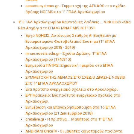
aenaos-systems.gr - Συμμετοχή της AENAOS στο σχέδιο
δράσης NOESIS στο 1° ΕΠΑΛ Αρκαλοχωρίου
1° ΕΠΑΛ Αρκαλοχωρίου Καινοτόμες Δράσεις ... & NOHSIS «Μια
Νέα Αρχή για τα ΕΠΑΛ» ΜΝΑΕ MIS 5011051
Έργο ΝΟΗΣΙΣ: Αυτόνομος Σταθμός Α’ Βοηθειών με
Ενσωματωμένο Φωτοβολταϊκό Σύστημα (1° ΕΠΑΛ
Αρκαλοχωρίου 2018 - 2019)
mnae.noesis.edu.gr - Σχέδια Δράσης: 1° ΕΠΑΛ
Αρκαλοχωρίου (1740310)
Εφημερίδα ΠΑΤΡΙΣ: Σημαντική ημερίδα στο ΕΠΑΛ
Αρκαλοχωρίου
ΣΥΜΜΕΤΟΧΗ ΤΗΣ ΑΕΝΑΟΣ ΣΤΟ ΣΧΕΔΙΟ ΔΡΑΣΗΣ NOESIS
ΣΤΟ 1° ΕΠΑΛ ΑΡΚΑΛΟΧΩΡΙΟΥ
Ένα πρότυπο ενεργειακό σχολείο στο Αρκαλοχώρι
ΕΡΤ Ηράκλειο: Ένα πρότυπο ενεργειακό σχολείο στο
Αρκαλοχώρι
Ενημέρωση και Επαναχρησιμοποίηση στο 1ο ΕΠΑΛ
Αρκαλοχωρίου (21 Δεκεμβρίου 2018)
cretalive.gr - Η Χριστίνα ... Μαθήτρια στο 1° ΕΠΑΛ
Αρκαλοχωρίου
ANDRIANI CreteTv - Οι μαθητές καινοτομούν, προϊόντα