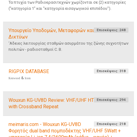
Τα πτυχία των Ραδιοερασιτεχνών χωρίζονται σε (2) κατηγορίες
("κατηγορία 1" και "κατηγορία εισαγωγικού επιπέδου").
Υπουργείο Υποδομών, Μεταφορών και
Επισκέψεις: 248
Δικτύων
'Αδειες λειτουργίας σταθμών ασυρμάτου της ζώνης συχνοτήτων
πολιτών - pαδιοσταθμοί C. B.
RIGPIX DATABASE
Επισκέψεις: 318
&
Kenwood
Icom
Wouxun KG-UV8D Review: VHF/UHF HT
Επισκέψεις: 294
with Crossband Repeat
meimaris.com - Wouxun KG-UV8D
Επισκέψεις: 218
Φορητός dual band πομποδέκτης VHF/UHF 5Watt +