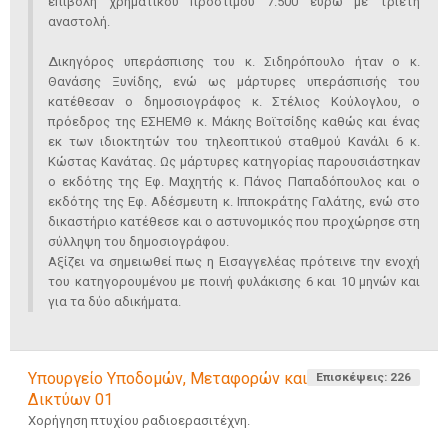
επιβολή χρηματικού προστίμου 7.500 ευρώ με τριετή
αναστολή.
Δικηγόρος υπεράσπισης του κ. Σιδηρόπουλο ήταν ο κ.
Θανάσης Ξυνίδης, ενώ ως μάρτυρες υπεράσπισής του
κατέθεσαν ο δημοσιογράφος κ. Στέλιος Κούλογλου, ο
πρόεδρος της ΕΣΗΕΜΘ κ. Μάκης Βοϊτσίδης καθώς και ένας
εκ των ιδιοκτητών του τηλεοπτικού σταθμού Κανάλι 6 κ.
Κώστας Κανάτας. Ως μάρτυρες κατηγορίας παρουσιάστηκαν
ο εκδότης της Εφ. Μαχητής κ. Πάνος Παπαδόπουλος και ο
εκδότης της Εφ. Αδέσμευτη κ. Ιπποκράτης Γαλάτης, ενώ στο
δικαστήριο κατέθεσε και ο αστυνομικός που προχώρησε στη
σύλληψη του δημοσιογράφου.
Αξίζει να σημειωθεί πως η Εισαγγελέας πρότεινε την ενοχή
του κατηγορουμένου με ποινή φυλάκισης 6 και 10 μηνών και
για τα δύο αδικήματα.
Υπουργείο Υποδομών, Μεταφορών και
Επισκέψεις: 226
Δικτύων 01
Χορήγηση πτυχίου ραδιοερασιτέχνη.