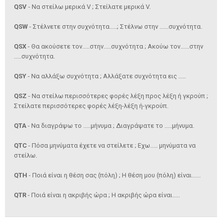
QSV
- Να στείλω μερικά V ; Στείλατε μερικά V.
QSW
- Στέλνετε στην συχνότητα.....; Στέλνω στην ......συχνότητα.
QSX
- Θα ακούσετε τον.....στην.....συχνότητα ; Ακούω τον......στην
.....συχνότητα.
QSY
- Να αλλάξω συχνότητα ; Αλλάξατε συχνότητα εις .....
QSZ
- Να στείλω περισσότερες φορές λέξη προς λέξη ή γκρούπ ;
Στείλατε περισσότερες φορές λέξη-λέξη ή-γκρούπ.
QTA
- Να διαγράψω το .....μήνυμα ; Διαγράψατε το .....μήνυμα.
QTC
- Πόσα μηνύματα έχετε να στείλετε ; Εχω..... μηνύματα να
στείλω.
QTH
- Ποιά είναι η θέση σας (πόλη) ; Η θέση μου (πόλη) είναι......
QTR
- Ποιά είναι η ακριβής ώρα ; Η ακριβής ώρα είναι.....