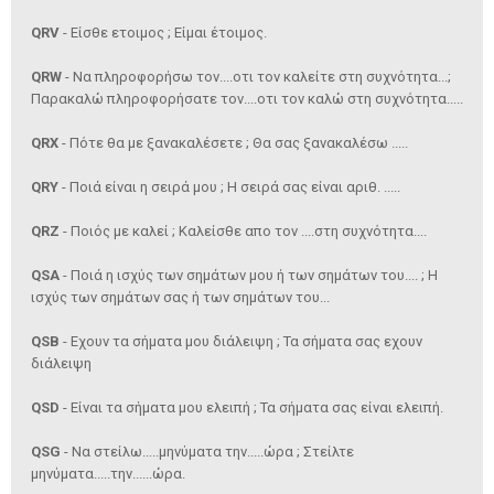
QRV
- Είσθε ετοιμος ; Είμαι έτοιμος.
QRW
- Να πληροφορήσω τον....οτι τον καλείτε στη συχνότητα...;
Παρακαλώ πληροφορήσατε τον....οτι τον καλώ στη συχνότητα.....
QRX
- Πότε θα με ξανακαλέσετε ; Θα σας ξανακαλέσω .....
QRY
- Ποιά είναι η σειρά μου ; Η σειρά σας είναι αριθ. .....
QRZ
- Ποιός με καλεί ; Καλείσθε απο τον ....στη συχνότητα....
QSA
- Ποιά η ισχύς των σημάτων μου ή των σημάτων του.... ; Η
ισχύς των σημάτων σας ή των σημάτων του...
QSB
- Εχουν τα σήματα μου διάλειψη ; Τα σήματα σας εχουν
διάλειψη
QSD
- Είναι τα σήματα μου ελειπή ; Τα σήματα σας είναι ελειπή.
QSG
- Να στείλω.....μηνύματα την.....ώρα ; Στείλτε
μηνύματα.....την......ώρα.