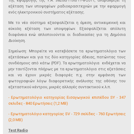
της εφαρμογής της Υ.Α. 38200/1136/11-8-2011, αναβαθμίζει τη
εξέταση των υποψηφίων ραδιοερασιτεχνών με την εφαρμογή
ενός ηλεκτρονικού συστήματος εξέτασης.
Με το νέο σύστημα εξασφαλίζεται η άμεση, αντικειμενική και
εύκολη εξέταση των υποψηφίων. Εξασφαλίζεται απόλυτη
διαφάνεια ενώ απλοποιούνται οι διαδικασίες για τη Δημόσια
Διοίκηση.
Σημείωση: Μπορείτε να κατεβάσετε τα ερωτηματολόγια των
εξετάσεων και για τις δύο κατηγορίες άδειας, πατώντας τους
συνδέσμους από κάτω (PDF). Τα ερωτηματολόγια ενδέχεται να
μην ταυτίζονται πλήρως με τα ερωτηματολόγια στις εξετάσεις
και να έχουν μικρές διαφορές π.χ. στην εμφάνιση των
φωτογραφιών λόγω διαφορετικής ανάλυσης της οθόνης του
εξεταστικού κέντρου, μικρές αλλαγές συντακτικού κ.λ.π.
- Ερωτηματολόγιο κατηγορίας Εισαγωγικού επιπέδου SY - 347
σελιδες - 840 Ερωτήσεις (1,2 MB)
- Ερωτηματολόγιο κατηγορίας SV - 729 σελίδες - 760 Ερωτήσεις
(2,0 MB)
Test Radio