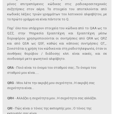
μόνος επιτρεπόμενος κώδικας στις ραδιοερασιτεχνικές
συζητήσεις στον αέρα. Τα στοιχεία του αποτελούνται από
κωδικές λέξεις τριών γραμμάτων του λατινικού αλφαβήτου, με
το πρώτο γράμμα να είναι πάντοτε το Q.
Παρ' όλο που υπάρχουν στοιχεία του κώδικα από το QAA ως το
QZZ, στην Υπηρεσία Ερασιτέχνη και Ερασιτέχνη μέσω
δορυφόρου χρησιμοποιούνται οι συντμήσεις από QRA ως QRZ
και από QSA ως QSF, καθώς και κάποιες συντμήσεις QT_.
Συνιστάται η χρήση του κώδικα και στη ραδιοτηλεφωνία, όταν οι
συνθήκες θορύβου / διάδοσης κλπ. είναι κακές, και σε
συνδυασμό μετο φωνητικό αλφάβητο.
QRA
- Ποιό είναι το όνομα του σταθμού σας ; Το όνομα του
σταθμού μου είναι.....
QRG
- Μου λέτε την ακριβή μου συχνότητα ; Η ακριβή σας
συχνότητα είναι...
QRH
- Αλλάζει η συχνότητα μου ; Η συχνότητα σας αλλάζει.
QRI
- Πώς είναι ο τόνος της εκπομπής μου ; Ο τόνος της
εκπομπής σας είναι...