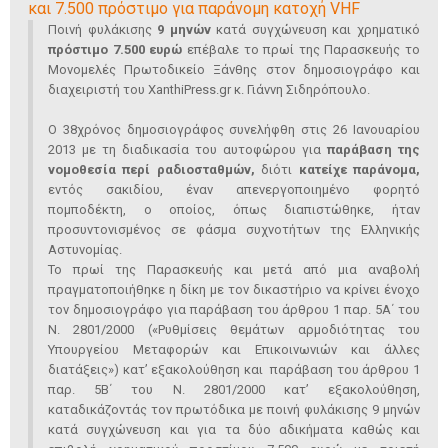
και 7.500 πρόστιμο για παράνομη κατοχή VHF
Ποινή φυλάκισης
9 μηνών
κατά συγχώνευση και χρηματικό
πρόστιμο 7.500 ευρώ
επέβαλε το πρωί της Παρασκευής το
Μονομελές Πρωτοδικείο Ξάνθης στον δημοσιογράφο και
διαχειριστή του XanthiPress.gr κ. Γιάννη Σιδηρόπουλο.
Ο 38χρόνος δημοσιογράφος συνελήφθη στις 26 Ιανουαρίου
2013 με τη διαδικασία του αυτοφώρου για
παράβαση της
νομοθεσία περί ραδιοσταθμών,
διότι
κατείχε παράνομα,
εντός σακιδίου, έναν απενεργοποιημένο φορητό
πομποδέκτη, ο οποίος, όπως διαπιστώθηκε, ήταν
προσυντονισμένος σε φάσμα συχνοτήτων της Ελληνικής
Αστυνομίας.
Το πρωί της Παρασκευής και μετά από μια αναβολή
πραγματοποιήθηκε η δίκη με τον δικαστήριο να κρίνει ένοχο
τον δημοσιογράφο για παράβαση του άρθρου 1 παρ. 5Α΄ του
Ν. 2801/2000 («Ρυθμίσεις θεμάτων αρμοδιότητας του
Υπουργείου Μεταφορών και Επικοινωνιών και άλλες
διατάξεις») κατ’ εξακολούθηση και παράβαση του άρθρου 1
παρ. 5Β΄ του Ν. 2801/2000 κατ’ εξακολούθηση,
καταδικάζοντάς τον πρωτόδικα με ποινή φυλάκισης 9 μηνών
κατά συγχώνευση και για τα δύο αδικήματα καθώς και