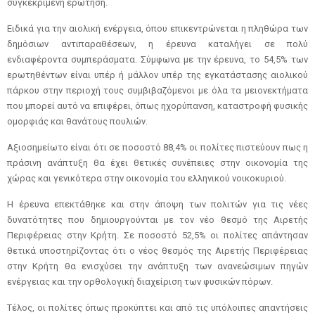
συγκεκριμένη ερώτηση.
Ειδικά για την αιολική ενέργεια, όπου επικεντρώνεται η πληθώρα των
δημόσιων αντιπαραθέσεων, η έρευνα καταλήγει σε πολύ
ενδιαφέροντα συμπεράσματα. Σύμφωνα με την έρευνα, το 54,5% των
ερωτηθέντων είναι υπέρ ή μάλλον υπέρ της εγκατάστασης αιολικού
πάρκου στην περιοχή τους συμβιβαζόμενοι με όλα τα μειονεκτήματα
που μπορεί αυτό να επιφέρει, όπως ηχορύπανση, καταστροφή φυσικής
ομορφιάς και θανάτους πουλιών.
Αξιοσημείωτο είναι ότι σε ποσοστό 88,4% οι πολίτες πιστεύουν πως η
πράσινη ανάπτυξη θα έχει θετικές συνέπειες στην οικονομία της
χώρας και γενικότερα στην οικονομία του ελληνικού νοικοκυριού.
Η έρευνα επεκτάθηκε και στην άποψη των πολιτών για τις νέες
δυνατότητες που δημιουργούνται με τον νέο θεσμό της Αιρετής
Περιφέρειας στην Κρήτη. Σε ποσοστό 52,5% οι πολίτες απάντησαν
θετικά υποστηρίζοντας ότι ο νέος θεσμός της Αιρετής Περιφέρειας
στην Κρήτη θα ενισχύσει την ανάπτυξη των ανανεώσιμων πηγών
ενέργειας και την ορθολογική διαχείριση των φυσικών πόρων.
Τέλος, οι πολίτες όπως προκύπτει και από τις υπόλοιπες απαντήσεις