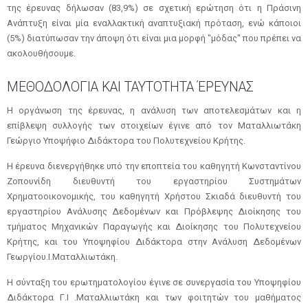
της έρευνας δήλωσαν (83,9%) σε σχετική ερώτηση ότι η Πράσινη
Ανάπτυξη είναι μία εναλλακτική αναπτυξιακή πρόταση, ενώ κάποιοι
(5%) διατύπωσαν την άποψη ότι είναι μια μορφή "μόδας" που πρέπει να
ακολουθήσουμε.
ΜΕΘΟΔΟΛΟΓΙΑ ΚΑΙ ΤΑΥΤΟΤΗΤΑ ΈΡΕΥΝΑΣ
Η οργάνωση της έρευνας, η ανάλυση των αποτελεσμάτων και η
επίβλεψη συλλογής των στοιχείων έγινε από τον Ματαλλιωτάκη
Γεώργιο Υποψήφιο Διδάκτορα του Πολυτεχνείου Κρήτης.
Η έρευνα διενεργήθηκε υπό την εποπτεία του καθηγητή Κωνσταντίνου
Ζοπουνίδη διευθυντή του εργαστηρίου Συστημάτων
Χρηματοοικονομικής, του καθηγητή Χρήστου Σκιαδά διευθυντή του
εργαστηρίου Ανάλυσης Δεδομένων και Πρόβλεψης Διοίκησης του
τμήματος Μηχανικών Παραγωγής και Διοίκησης του Πολυτεχνείου
Κρήτης, και του Υποψηφίου Διδάκτορα στην Ανάλυση Δεδομένων
Γεωργίου.I.Ματαλλιωτάκη.
Η σύνταξη του ερωτηματολογίου έγινε σε συνεργασία του Υποψηφίου
Διδάκτορα Γ.I .Ματαλλιωτάκη και των φοιτητών του μαθήματος