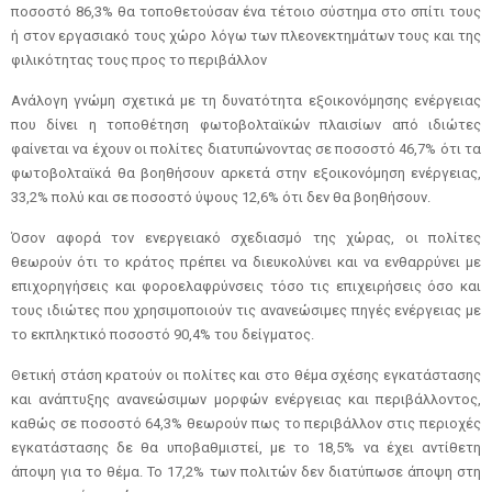
ποσοστό 86,3% θα τοποθετούσαν ένα τέτοιο σύστημα στο σπίτι τους
ή στον εργασιακό τους χώρο λόγω των πλεονεκτημάτων τους και της
φιλικότητας τους προς το περιβάλλον
Ανάλογη γνώμη σχετικά με τη δυνατότητα εξοικονόμησης ενέργειας
που δίνει η τοποθέτηση φωτοβολταϊκών πλαισίων από ιδιώτες
φαίνεται να έχουν οι πολίτες διατυπώνοντας σε ποσοστό 46,7% ότι τα
φωτοβολταϊκά θα βοηθήσουν αρκετά στην εξοικονόμηση ενέργειας,
33,2% πολύ και σε ποσοστό ύψους 12,6% ότι δεν θα βοηθήσουν.
Όσον αφορά τον ενεργειακό σχεδιασμό της χώρας, οι πολίτες
θεωρούν ότι το κράτος πρέπει να διευκολύνει και να ενθαρρύνει με
επιχορηγήσεις και φοροελαφρύνσεις τόσο τις επιχειρήσεις όσο και
τους ιδιώτες που χρησιμοποιούν τις ανανεώσιμες πηγές ενέργειας με
το εκπληκτικό ποσοστό 90,4% του δείγματος.
Θετική στάση κρατούν οι πολίτες και στο θέμα σχέσης εγκατάστασης
και ανάπτυξης ανανεώσιμων μορφών ενέργειας και περιβάλλοντος,
καθώς σε ποσοστό 64,3% θεωρούν πως το περιβάλλον στις περιοχές
εγκατάστασης δε θα υποβαθμιστεί, με το 18,5% να έχει αντίθετη
άποψη για το θέμα. Το 17,2% των πολιτών δεν διατύπωσε άποψη στη