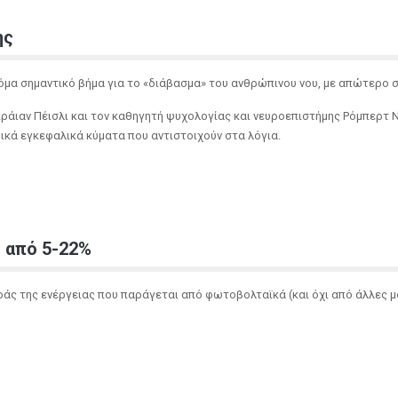
ης
όμα σημαντικό βήμα για το «διάβασμα» του ανθρώπινου νου, με απώτερο 
πράιαν Πέισλι και τον καθηγητή ψυχολογίας και νευροεπιστήμης Ρόμπερτ 
ικά εγκεφαλικά κύματα που αντιστοιχούν στα λόγια.
 από 5-22%
άς της ενέργειας που παράγεται από φωτοβολταϊκά (και όχι από άλλες 