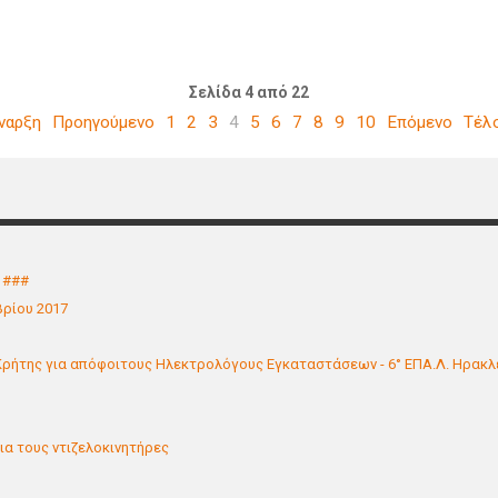
Σελίδα 4 από 22
ναρξη
Προηγούμενο
1
2
3
4
5
6
7
8
9
10
Επόμενο
Τέλ
 ###
ρίου 2017
 Κρήτης για απόφοιτους Ηλεκτρολόγους Εγκαταστάσεων - 6° ΕΠΑ.Λ. Ηρακλε
ια τους ντιζελοκινητήρες