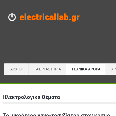
ΑΡΧΙΚΉ
ΤΑ ΕΡΓΑΣΤΉΡΙΑ
ΤΕΧΝΙΚΆ ΆΡΘΡΑ
ΧΡ
Ηλεκτρολογικά Θέματα
Tο μικρότερο νανο-τρανζίστορ στον κόσμο